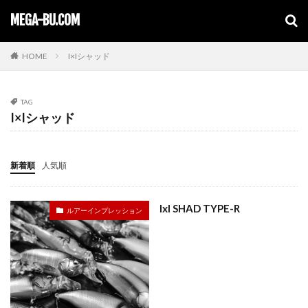
キーワード
MEGA-BU.COM
HOME
I×Iシャッド
TAG
I×Iシャッド
新着順
人気順
IxI SHAD TYPE-R
ルアーインプレッション