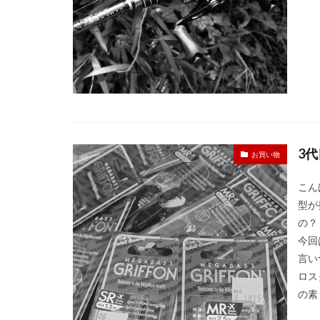
3
お買い物
こん
型が
の？
今回
言い
ロス
の素 