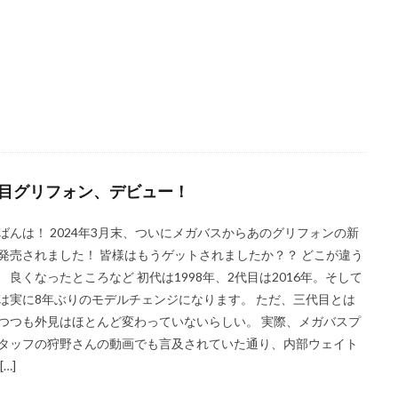
代目グリフォン、デビュー！
ばんは！ 2024年3月末、ついにメガバスからあのグリフォンの新
発売されました！ 皆様はもうゲットされましたか？？ どこが違う
 良くなったところなど 初代は1998年、2代目は2016年。そして
は実に8年ぶりのモデルチェンジになります。 ただ、三代目とは
つつも外見はほとんど変わっていないらしい。 実際、メガバスプ
タッフの狩野さんの動画でも言及されていた通り、内部ウェイト
[…]