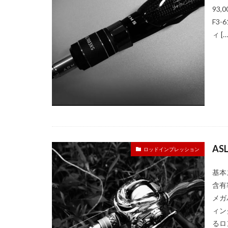
93
F3
ィ […
AS
ロッドインプレッション
基本ス
含有率 
メガ
ィン
るロ