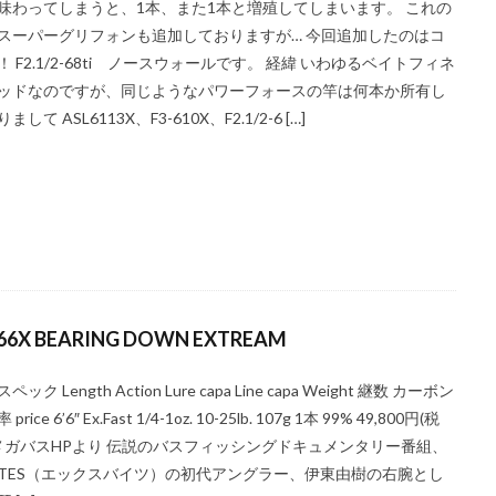
味わってしまうと、1本、また1本と増殖してしまいます。 これの
スーパーグリフォンも追加しておりますが… 今回追加したのはコ
！ F2.1/2-68ti ノースウォールです。 経緯 いわゆるベイトフィネ
ッドなのですが、同じようなパワーフォースの竿は何本か所有し
まして ASL6113X、F3-610X、F2.1/2-6 […]
-66X BEARING DOWN EXTREAM
ペック Length Action Lure capa Line capa Weight 継数 カーボン
price 6’6″ Ex.Fast 1/4-1oz. 10-25lb. 107g 1本 99% 49,800円(税
 メガバスHPより 伝説のバスフィッシングドキュメンタリー番組、
BITES（エックスバイツ）の初代アングラー、伊東由樹の右腕とし