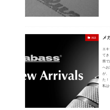
メ
雑談
エキ
てき
県で
へお
が、
た！
私は