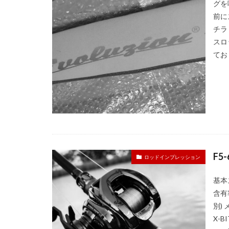
グを
前に
チラ
スロ
ており
F5
ロッドインプレッション
基本ス
含有率 
別)
X-