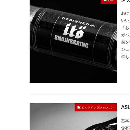
あけ
いい
『お
ガバ
前を
ジェ
年も
AS
ロッドインプレッション
基本ス
含有率 