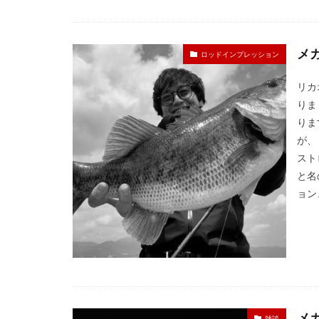
メ
ロッドインプレッション
リカ
りま
りま
が、
スト
と名
ョン、
メ
雑談