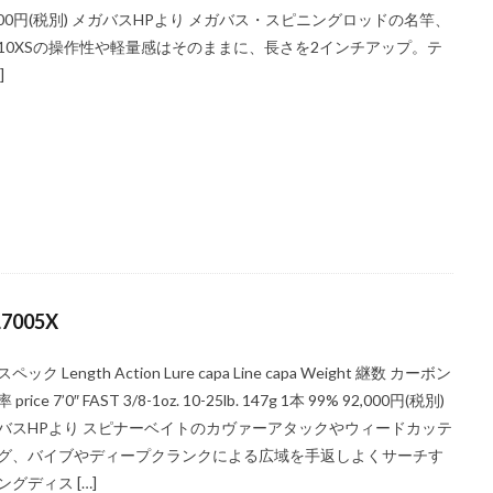
,000円(税別) メガバスHPより メガバス・スピニングロッドの名竿、
-610XSの操作性や軽量感はそのままに、長さを2インチアップ。テ
]
L7005X
ペック Length Action Lure capa Line capa Weight 継数 カーボン
price 7’0″ FAST 3/8-1oz. 10-25lb. 147g 1本 99% 92,000円(税別)
バスHPより スピナーベイトのカヴァーアタックやウィードカッテ
グ、バイブやディープクランクによる広域を手返しよくサーチす
ングディス […]