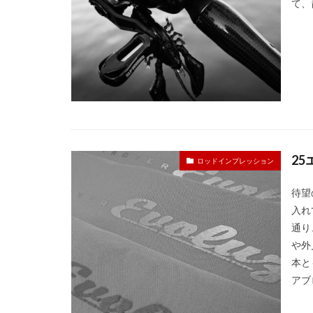
て、琵
2
ロッドインプレッション
待望
入れ
通り、
や外
本と
アブ