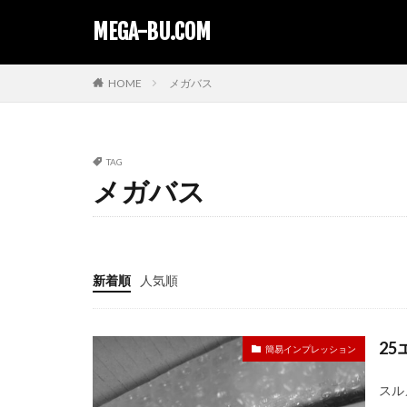
MEGA-BU.COM
HOME
メガバス
TAG
メガバス
新着順
人気順
2
簡易インプレッション
スル