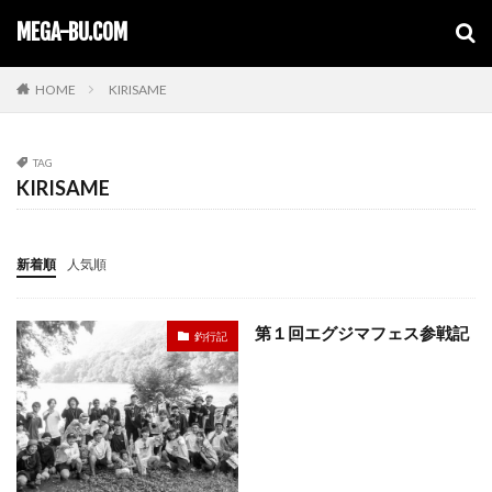
キーワード
MEGA-BU.COM
HOME
KIRISAME
TAG
KIRISAME
新着順
人気順
第１回エグジマフェス参戦記
釣行記